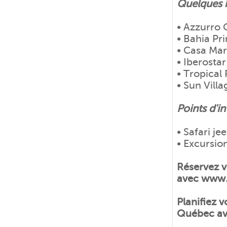
Quelques h
• Azzurro C
• Bahia Pr
• Casa Mar
• Iberosta
• Tropical
• Sun Villa
Points d'in
• Safari j
• Excursio
Réservez vo
avec www.
Planifiez v
Québec av