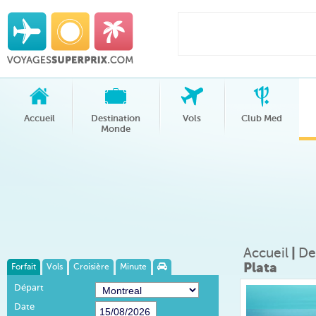
Accueil
Destination
Vols
Club Med
Monde
Accueil
|
De
Plata
Forfait
Vols
Croisière
Minute
Départ
Date