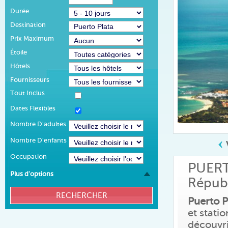
Durée
Destination
Prix Maximum
Étoile
Hôtels
Fournisseurs
Tout Inclus
Dates Flexibles
Nombre D'adultes
Nombre D'enfants
Occupation
PUER
Plus d'options
Répub
Puerto P
et statio
découvri