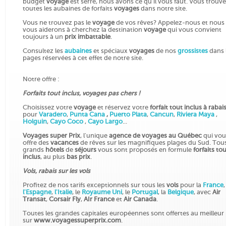
budget
voyage
est serré, nous avons ce qu'il vous faut. Vous trouv
toutes les aubaines de forfaits
voyages
dans notre site.
Vous ne trouvez pas le
voyage
de vos rêves? Appelez-nous et nous
vous aiderons à cherchez la destination
voyage
qui vous convient
toujours à un
prix imbattable
.
Consultez les
aubaines
et spéciaux
voyages
de nos
grossistes
dans 
pages réservées à cet effet de notre site.
Notre offre :
Forfaits tout inclus, voyages pas chers !
Choisissez votre
voyage
et réservez votre
forfait tout inclus
à rabai
pour
Varadero
,
Punta Cana
,
Puerto Plata
,
Cancun
,
Riviera
Maya
,
Holguin
,
Cayo Coco
,
Cayo
Largo
...
Voyages super Prix
, l'unique
agence de voyages au Québec
qui vou
offre des
vacances
de rêves sur les magnifiques plages du Sud. Tous
grands
hôtels
de
séjours
vous sont proposés en formule
forfaits to
inclus
, au plus
bas prix
.
Vols, rabais sur les vols
Profitez de nos tarifs exceptionnels sur tous les
vols
pour la
France
,
l'Espagne
,
l'Italie
, le
Royaume Uni
, le
Portugal
, la
Belgique
, avec
Air
Transat
,
Corsair Fly
,
AIr France
et
Air Canada
.
Toutes les grandes capitales européennes sont offertes au meilleur 
sur
www.voyagessuperprix.com
.