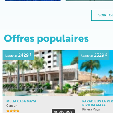
VOIR TOU
Offres populaires
2429
$
2329
$
À partir de
À partir de
MELIA CASA MAYA
PARADISUS LA PER
RIVIERA MAYA
Cancun
Riviera Maya
05-DÉC-2026