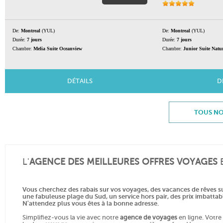
De:
Montreal
(YUL)
De:
Montreal
(YUL)
Durée:
7 jours
Durée:
7 jours
Chambre:
Melia Suite Oceanview
Chambre:
Junior Suite Natu
DÉTAILS
D
TOUS NO
L'
AGENCE DES MEILLEURES OFFRES VOYAGES
Vous cherchez des
rabais sur vos voyages
, des
vacances
de rêves s
une fabuleuse plage du Sud, un service hors pair, des
prix imbattab
N'attendez plus vous êtes à la bonne adresse.
Simplifiez-vous la vie avec notre
agence de voyages
en ligne. Votre