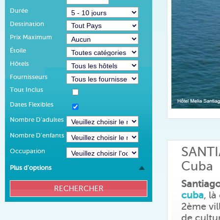
Durée
Destination
Prix Maximum
Étoile
Hôtels
Fournisseurs
Tout Inclus
Dates Flexibles
Nombre D'adultes
Nombre D'enfants
SANT
Occupation
Cuba
Plus d'options
Santiag
cuba
, l
2ème vil
de cultu