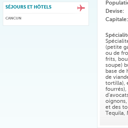
Populati
SÉJOURS ET HÔTELS
Devise:
CANCUN
Capitale:
Spécialit
Spécialit
(petite g
ou de fro
frits, bo
soupe) bu
base de 
de viand
tortilla
fourrés)
d'avocat
oignons,
et des to
Tequila,