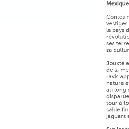
Mexique
Contes 
vestiges
le pays 
révoluti
ses terre
sa cultur
Jouxté e
de la me
ravis ap
nature e
au long 
disparue
tour à t
sable fi
jaguars 