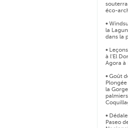
souterra
éco-arch
•
Windsur
la Lagun
dans la 
•
Leçons 
à l'El D
Agora à
•
Goût de
Plongée 
la Gorge
palmiers
Coquilla
•
Dédales
Paseo de