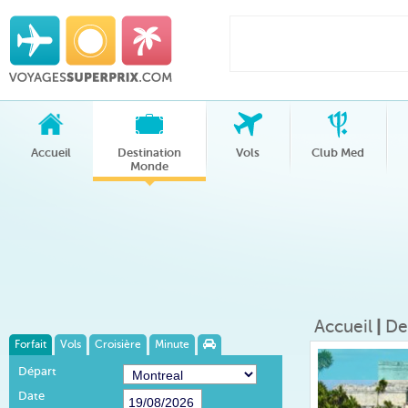
Accueil
Destination
Vols
Club Med
Monde
Accueil
|
De
Forfait
Vols
Croisière
Minute
Départ
Date