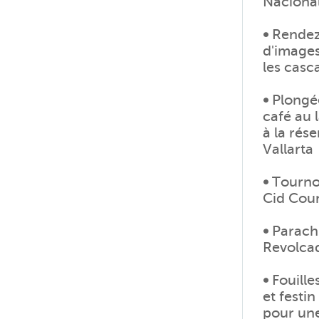
Naciona
•
Rendez-
d'images
les casc
•
Plongée
café au l
à la rés
Vallarta
•
Tournoi
Cid Coun
•
Parachu
Revolcad
•
Fouille
et festi
pour une