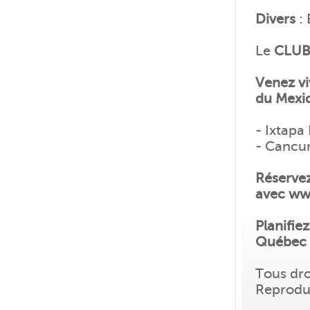
Divers
: 
Le
CLUB
Venez vi
du Mexiq
- Ixtapa
- Cancu
Réservez
avec ww
Planifie
Québec 
Tous dro
Reproduc