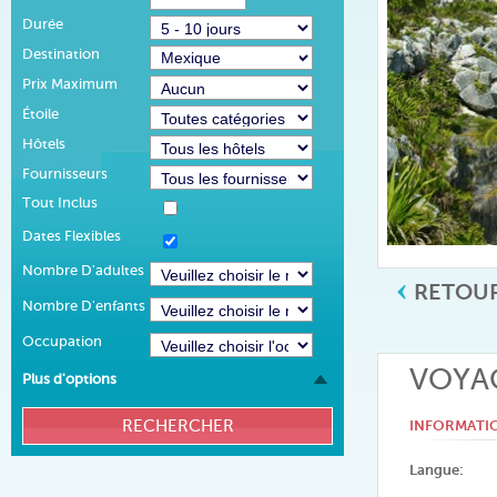
Durée
Destination
Prix Maximum
Étoile
Hôtels
Fournisseurs
Tout Inclus
Dates Flexibles
Nombre D'adultes
RETOUR
Nombre D'enfants
Occupation
VOYAG
Plus d'options
INFORMATI
Langue: