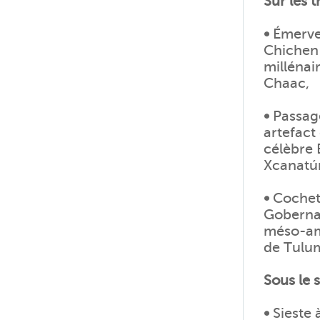
Sur les 
•
Émervei
Chichen 
millénai
Chaac,
•
Passage
artefact
célèbre 
Xcanatú
•
Cochet 
Gobernad
méso-amé
de Tulum
Sous le s
•
Sieste 