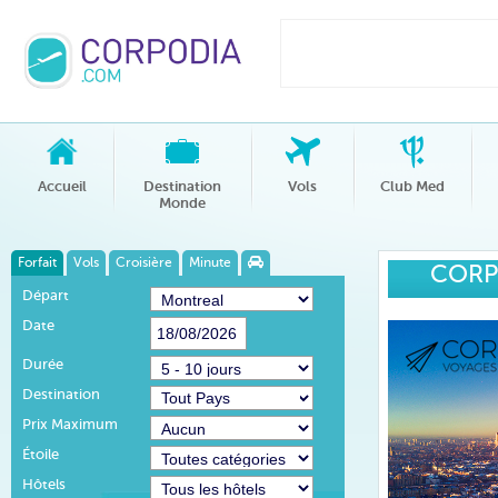
Accueil
Destination
Vols
Club Med
Monde
Forfait
Vols
Croisière
Minute
CORP
Départ
Date
Durée
Destination
Prix Maximum
Étoile
Hôtels