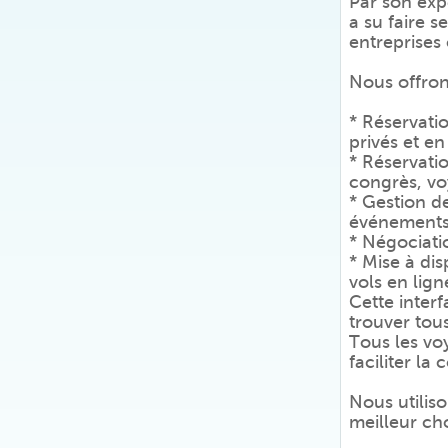
Par son ex
a su faire s
entreprises
Nous offrons
* Réservatio
privés et e
* Réservati
congrès, vo
* Gestion d
événements 
* Négociatio
* Mise à dis
vols en lign
Cette inter
trouver tous
Tous les vo
faciliter la
Nous utiliso
meilleur cho