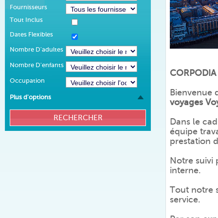
Fournisseurs
Tout Inclus
Dates Flexibles
Nombre D'adultes
Nombre D'enfants
CORPODIA
Occupation
Bienvenue d
Plus d'options
voyages Voy
Dans le cad
équipe trava
prestation d
Notre suivi
interne.
Tout notre s
service.