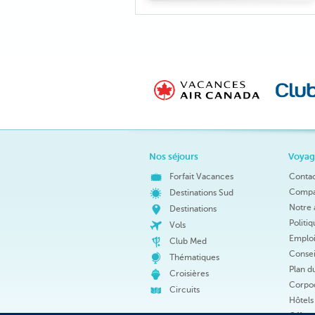
Nos séjours
Voyag
Forfait Vacances
Conta
Compar
Destinations Sud
Notre 
Destinations
Politi
Vols
Emploi
Club Med
Consei
Thématiques
Plan du
Croisières
Corpod
Circuits
Hôtels