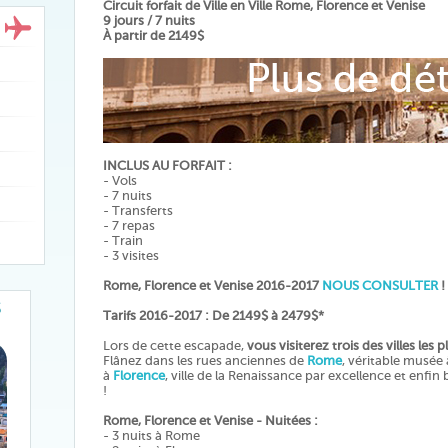
Circuit forfait de Ville en Ville Rome, Florence et Venise
9 jours / 7 nuits
À partir de 2149$
INCLUS AU FORFAIT :
- Vols
- 7 nuits
- Transferts
- 7 repas
- Train
- 3 visites
Rome, Florence et Venise
2016-2017
NOUS CONSULTER
!
S
Tarifs 2016-2017 : De 2149$ à 2479$*
Lors de cette escapade,
vous visiterez trois des villes les pl
Flânez dans les rues anciennes de
Rome
, véritable musée 
à
Florence
, ville de la Renaissance par excellence et enfi
!
Rome, Florence et Venise - Nuitées :
- 3 nuits à Rome