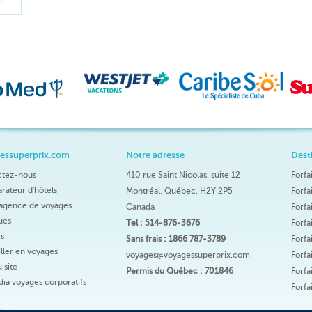
essuperprix.com
Notre adresse
Dest
ctez-nous
410 rue Saint Nicolas, suite 12
Forfa
ateur d'hôtels
Montréal, Québec, H2Y 2P5
Forfa
agence de voyages
Canada
Forfa
ques
Tel : 514-876-3676
Forfa
s
Sans frais : 1866 787-3789
Forfa
ller en voyages
voyages@voyagessuperprix.com
Forfa
 site
Permis du Québec : 701846
Forfa
ia voyages corporatifs
Forfa