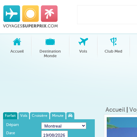
Accueil
Destination
Vols
Club Med
Monde
Accueil
|
Vo
Forfait
Vols
Croisière
Minute
Départ
Date