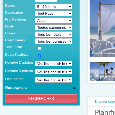
Durée
Destination
Prix Maximum
Étoile
Hôtels
Fournisseurs
Tout Inclus
Dates Flexibles
Nombre D'adultes
Nombre D'enfants
Occupation
Plus d'options
Envoyer cette
Planif