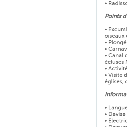
• Radiss
Points d
• Excurs
oiseaux 
• Plongé
• Carnav
• Canal 
écluses 
• Activit
• Visite 
églises,
Informat
• Langue
• Devise
• Electri