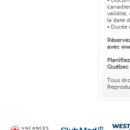
• Docum
canadien
validité
la date 
• Durée 
Réservez
avec ww
Planifie
Québec 
Tous dro
Reproduc