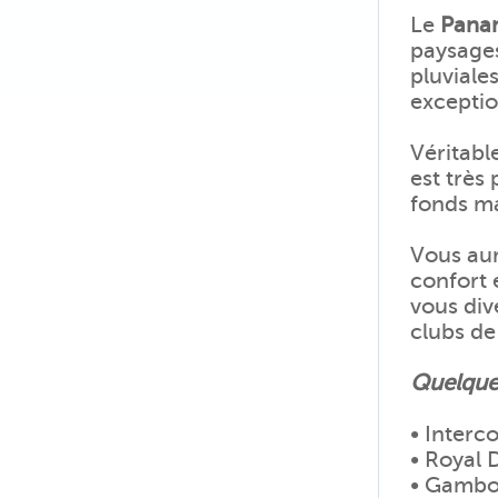
Le
Pan
paysages
pluviale
exceptio
Véritabl
est très
fonds ma
Vous aur
confort e
vous div
clubs de
Quelque
• Interc
• Royal 
• Gambo