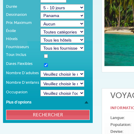
Durée
Destination
Prix Maximum
Étoile
Hôtels
Fournisseurs
Tout Inclus
Dates Flexibles
Nombre D'adultes
Nombre D'enfants
Occupation
VOYAG
Plus d'options
INFORMATI
Langue:
Population:
Devise: