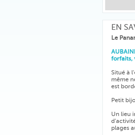
EN SA
Le Pan
AUBAINE
forfaits,
Situé à 
même nom
est bordé
Petit bi
Un lieu 
d'activit
plages a