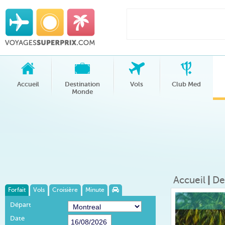
Accueil
Destination
Vols
Club Med
Monde
Accueil
|
De
Forfait
Vols
Croisière
Minute
Départ
Date