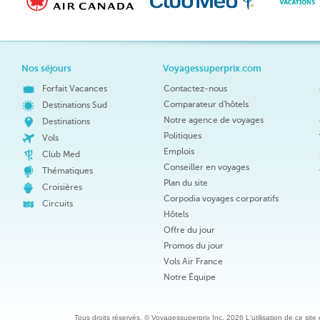
Nos séjours
Voyagessuperprix.com
Forfait Vacances
Contactez-nous
Comparateur d'hôtels
Destinations Sud
Notre agence de voyages
Destinations
Politiques
Vols
Emplois
Club Med
Conseiller en voyages
Thématiques
Plan du site
Croisières
Corpodia voyages corporatifs
Circuits
Hôtels
Offre du jour
Promos du jour
Vols Air France
Notre Équipe
Tous droits réservés. © Voyagessuperprix Inc. 2026 L'utilisation de ce site es