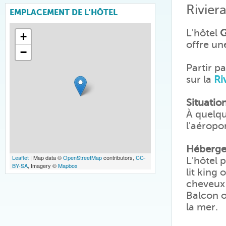
Rivier
EMPLACEMENT DE L'HÔTEL
L'hôtel
G
+
offre un
−
Partir p
sur la
Ri
Situatio
À quelq
l'aéropo
Héberg
Leaflet
| Map data ©
OpenStreetMap
contributors,
CC-
L'hôtel 
BY-SA
, Imagery ©
Mapbox
lit king 
cheveux 
Balcon o
la mer.