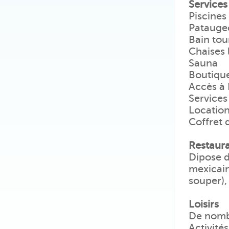
Services
Piscines
Patauge
Bain tou
Chaises 
Sauna
Boutiqu
Accès à 
Services
Location
Coffret 
Restaura
Dipose d'
mexicain
souper), 
Loisirs
De nombr
Activité