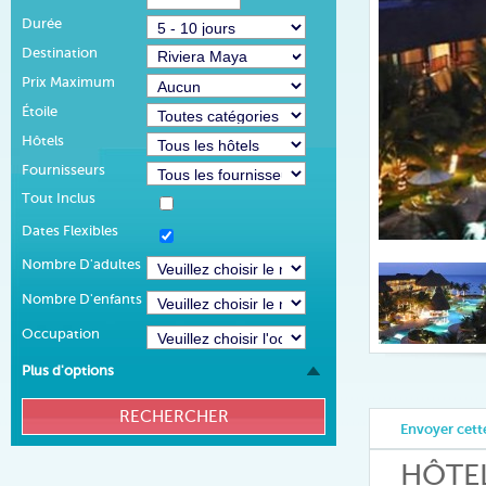
Durée
Destination
Prix Maximum
Étoile
Hôtels
Fournisseurs
Tout Inclus
Dates Flexibles
Nombre D'adultes
Nombre D'enfants
Occupation
Plus d'options
Envoyer cette
HÔTE