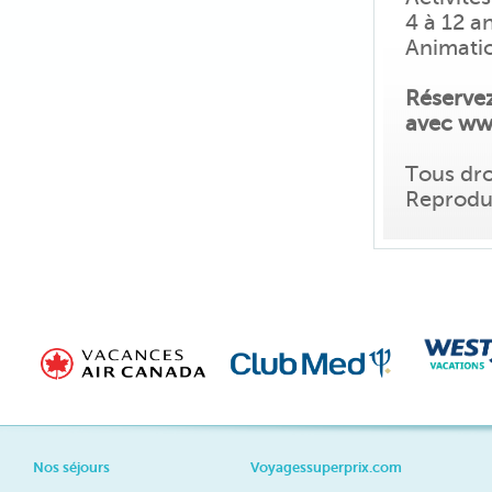
4 à 12 a
Animatio
Réservez 
avec ww
Tous dro
Reproduc
Nos séjours
Voyagessuperprix.com