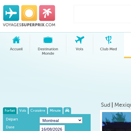
Accueil
Destination
Vols
Club Med
Monde
Sud
|
Mexiq
Forfait
Vols
Croisière
Minute
Départ
Date