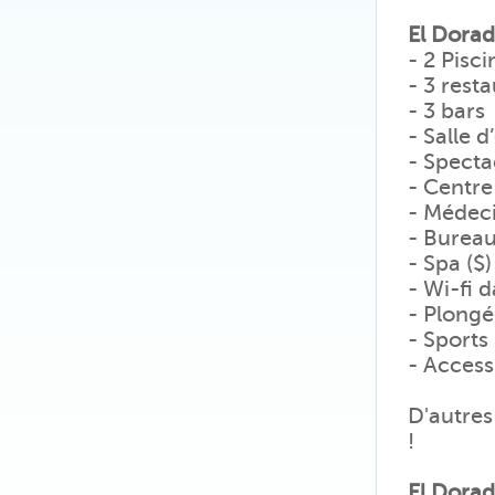
El Dorad
- 2 Pisci
- 3 rest
- 3 bars
- Salle 
- Specta
- Centre 
- Médeci
- Bureau
- Spa ($)
- Wi-fi d
- Plongé
- Sports
- Access
D'autres
!
El Dorad