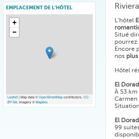
Rivier
EMPLACEMENT DE L'HÔTEL
L’hôtel
E
+
romanti
−
Situé di
pourrez 
Encore pl
nos
plus
Hôtel ré
El Dorad
À 53 km 
Leaflet
| Map data ©
OpenStreetMap
contributors,
CC-
Carmen
BY-SA
, Imagery ©
Mapbox
Situatio
El Dora
99 suite
disponib