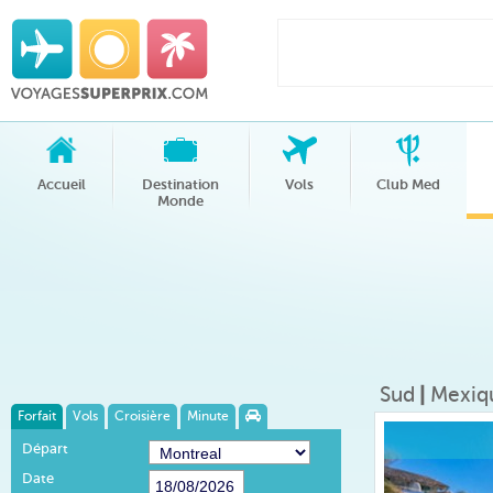
Accueil
Destination
Vols
Club Med
Monde
Sud
|
Mexiq
Forfait
Vols
Croisière
Minute
Départ
Date