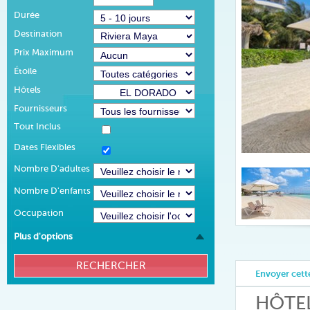
Durée
Destination
Prix Maximum
Étoile
Hôtels
Fournisseurs
Tout Inclus
Dates Flexibles
Nombre D'adultes
Nombre D'enfants
Occupation
Plus d'options
Envoyer cette
HÔTE