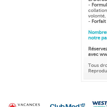
-
Formule
collatio
volonté,
-
Forfait
Nombreux
notre pa
Réservez
avec ww
Tous dro
Reproduc