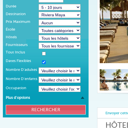
Durée
Destination
Prix Maximum
Étoile
Hôtels
Fournisseurs
Tout Inclus
Dates Flexibles
Nombre D'adultes
Nombre D'enfants
Occupation
Plus d'options
Envoyer cette
HÔTE