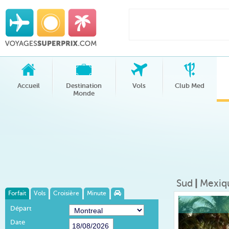
Accueil
Destination
Vols
Club Med
Monde
Sud
|
Mexiq
Forfait
Vols
Croisière
Minute
Départ
Date