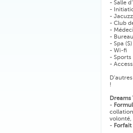
- Salle 
- Initia
- Jacuzz
- Club d
- Médeci
- Bureau
- Spa ($)
- Wi-fi
- Sports
- Access
D'autres
!
Dreams T
-
Formule
collatio
volonté,
-
Forfait