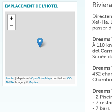
Rivier
EMPLACEMENT DE L'HÔTEL
Directem
+
Xel-Ha, 
−
passer 
Dreams T
À 110 km
del Car
Située d
Dreams 
432 cham
Leaflet
| Map data ©
OpenStreetMap
contributors,
CC-
Chambre 
BY-SA
, Imagery ©
Mapbox
Dreams T
- 2 Pisci
- 7 rest
- 7 bars