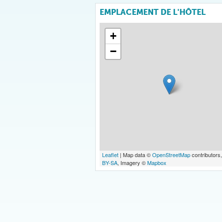
EMPLACEMENT DE L'HÔTEL
+
−
Leaflet
| Map data ©
OpenStreetMap
contributors
BY-SA
, Imagery ©
Mapbox