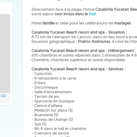
Directement face à la plage, l’hôtel
Catalonia Yucatan Bea
votre séjour
tout inclus dans le
Sud
.
Hôtel
famille
et idéal pour les célébrations de
mariages
.
Catalonia Yucatan Beach resort and spa - Situation :
À 73 km de l’aéroport de Cancun, dans un lieu situé à prox
Situation géographique :
Puerto Aventuras
, à côté de l'hô
Catalonia Yucatan Beach resort and spa - Hébergement :
205 chambres et suites réparties dans 2 immeubles de 4 
Chambre, chambres supérieur et suites disponibles.
Catalonia Yucatan Beach resort and spa - Services :
- 5 piscines
- 9 restaurants a la carte
- 8 bars
- Discothèque
- Salle d’entraînement
,
CC-
- Terrain de jeu
- Spectacle de musique
- Centre d’affaire
- Médecin sur place ($)
- Buanderie ($)
- Bureau de change ($)
- Spa ($)
- Wi-fi dans le hall et chambre
- 2 terrains de tennis