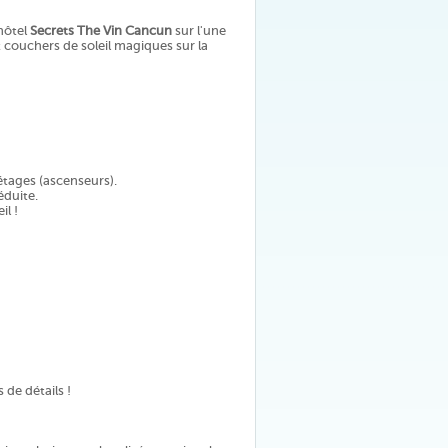
hôtel
Secrets The Vin Cancun
sur l'une
et couchers de soleil magiques sur la
étages (ascenseurs).
éduite.
l !
de détails !