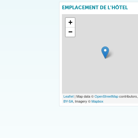
EMPLACEMENT DE L'HÔTEL
+
−
Leaflet
| Map data ©
OpenStreetMap
contributors
BY-SA
, Imagery ©
Mapbox