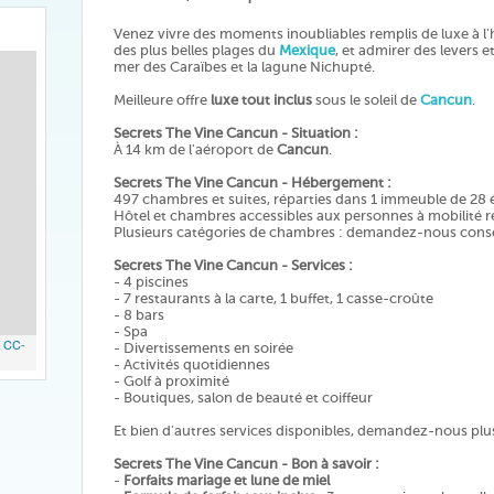
Venez vivre des moments inoubliables remplis de luxe à l'
des plus belles plages du
Mexique
, et admirer des levers 
mer des Caraïbes et la lagune Nichupté.
Meilleure offre
luxe tout inclus
sous le soleil de
Cancun
.
Secrets The Vine Cancun - Situation :
À 14 km de l'aéroport de
Cancun
.
Secrets The Vine Cancun - Hébergement :
497 chambres et suites, réparties dans 1 immeuble de 28 
Hôtel et chambres accessibles aux personnes à mobilité r
Plusieurs catégories de chambres : demandez-nous consei
Secrets The Vine Cancun - Services :
- 4 piscines
- 7 restaurants à la carte, 1 buffet, 1 casse-croûte
- 8 bars
- Spa
,
CC-
- Divertissements en soirée
- Activités quotidiennes
- Golf à proximité
- Boutiques, salon de beauté et coiffeur
Et bien d'autres services disponibles, demandez-nous plus 
Secrets The Vine Cancun - Bon à savoir :
-
Forfaits mariage et lune de miel