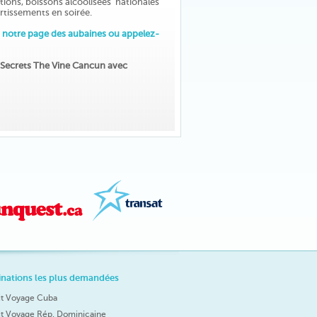
ations, boissons alcoolisées nationales
ertissements en soirée.
 notre page des aubaines ou appelez-
el Secrets The Vine Cancun avec
inations les plus demandées
it Voyage Cuba
it Voyage Rép. Dominicaine