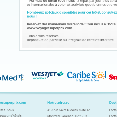
-
Formule de forfait tout inclus
: 3 repas par jour plus coll
et internationales à volonté, activités quotidiennes et div
Nombreux spéciaux disponibles pour cet hôtel, consultez
nous !
Réservez dès maintenant votre forfait tout inclus à l'hôt
www.voyagessuperprix.com
Tous droits réservés.
Reproduction partielle ou intégrale de ce texte interdite.
essuperprix.com
Notre adresse
Dest
ctez-nous
410 rue Saint Nicolas, suite 12
Forfa
ateur d'hôtels
Montréal, Québec, H2Y 2P5
Forfa