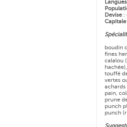
Langues
Populat
Devise
:
Capitale
Spéciali
boudin c
fines her
calalou 
hachée),
touffé d
vertes o
achards 
pain, co
prune de
punch pl
punch (r
Suggesti