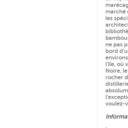
marécage
marché d
les spéci
architec
biblioth
bambous 
ne pas p
bord d'u
environs
l'île, o
Noire, l
rocher d
distiller
absolume
l'except
voulez-
Informat