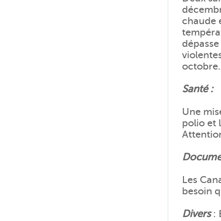
décembr
chaude 
températ
dépasse 
violente
octobre.
Santé :
Une mise
polio et
Attentio
Documen
Les Cana
besoin q
Divers
: 