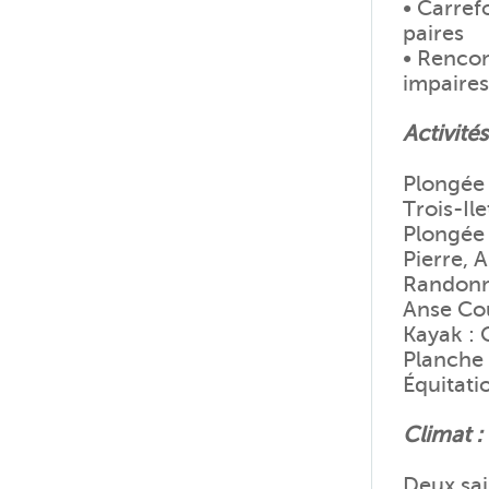
• Carref
paires
• Rencon
impaires
Activité
Plongée 
Trois-Il
Plongée 
Pierre, 
Randonné
Anse Co
Kayak : 
Planche 
Équitati
Climat :
Deux sai