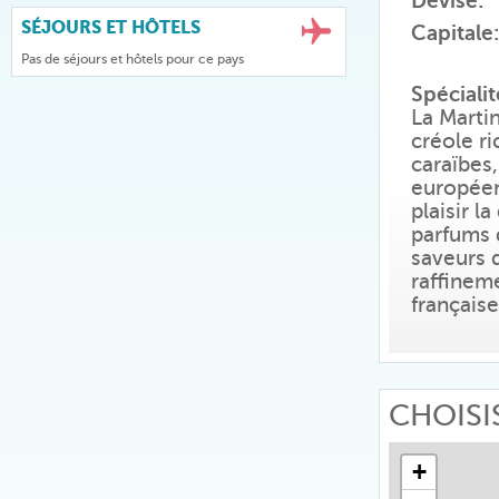
Devise:
SÉJOURS ET HÔTELS
Capitale:
Pas de séjours et hôtels pour ce pays
Spécialit
La Martin
créole ri
caraïbes,
européen
plaisir l
parfums d
saveurs 
raffineme
française
CHOISI
+