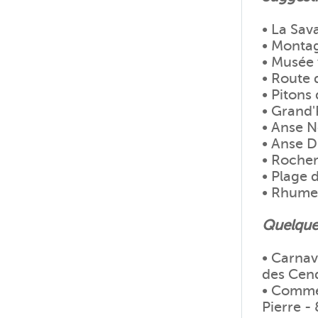
• La Sav
• Monta
• Musée 
• Route 
• Pitons
• Grand'
• Anse N
• Anse 
• Roche
• Plage 
• Rhume
Quelques
• Carnav
des Cen
• Commém
Pierre -