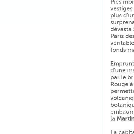
Pics mon
vestiges
plus d'un
surprena
dévasta 
Paris de
véritable
fonds ma
Emprunte
d'une ma
par le b
Rouge à 
permettr
volcaniq
botaniqu
embaumen
la
Marti
La capita