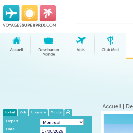
Accueil
Destination
Vols
Club Med
Monde
Accueil
|
De
Forfait
Vols
Croisière
Minute
Départ
Date