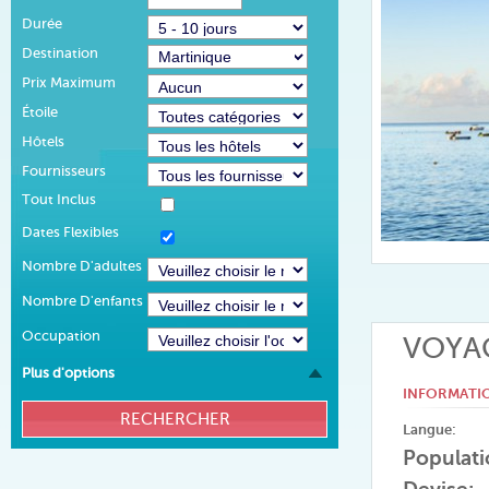
Durée
Destination
Prix Maximum
Étoile
Hôtels
Fournisseurs
Tout Inclus
Dates Flexibles
Nombre D'adultes
Nombre D'enfants
Occupation
VOYAG
Plus d'options
INFORMATI
Langue:
Populati