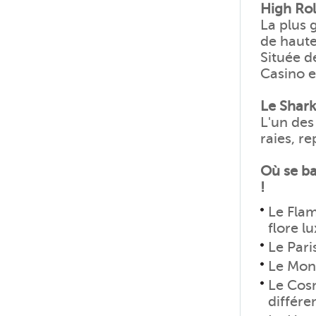
High Rol
La plus
de haute
Située d
Casino e
Le Shark
L'un des
raies, r
Où se ba
!
Le Flam
flore l
Le Paris
Le Mont
Le Cosm
différe