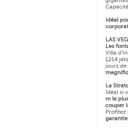
gigantes
Capacité
Idéal po
corporat
LAS VE
Les font
Villa d’i
1214 jet
jours de
magnifi
La Strat
Idéal si
m le plu
couper l
Profitez
garantie