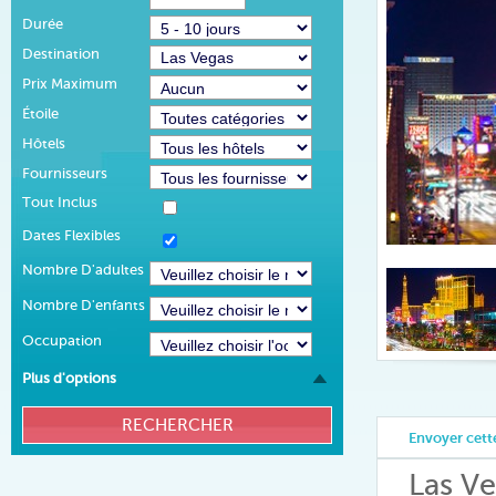
Durée
Destination
Prix Maximum
Étoile
Hôtels
Fournisseurs
Tout Inclus
Dates Flexibles
Nombre D'adultes
Nombre D'enfants
Occupation
Plus d'options
Envoyer cette
Las V