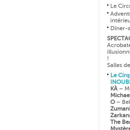
Le Circ
Advent
intérie
Dîner-s
SPECTA
Acrobate
illusion
!
Salles d
Le Cirq
INOUBL
KÀ
– 
Michae
O
– Bel
Zumani
Zarkan
The Be
Mystèr