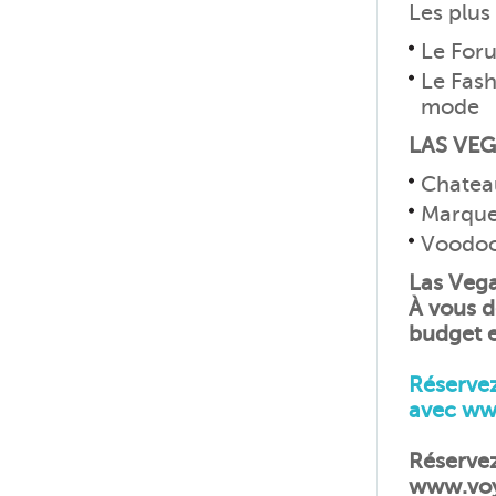
Les plus
Le Foru
Le Fash
mode
LAS VEGA
Chatea
Marque
Voodoo
Las Vega
À vous d
budget e
Réservez
avec ww
Réservez
www.voy