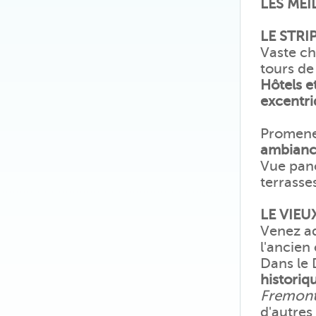
LES MEI
LE STRI
Vaste ch
tours de
Hôtels et
excentri
Promenez
ambianc
Vue pano
terrasse
LE VIEU
Venez ad
l'ancien
Dans le
historiq
Fremont
d'autres