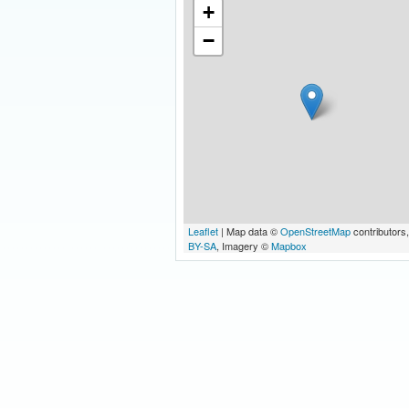
+
−
Leaflet
| Map data ©
OpenStreetMap
contributors
BY-SA
, Imagery ©
Mapbox