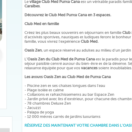
Le
village Club Med Punta Cana
est un véritable paradis fami
Caraïbes
.
Découvrez le Club Med Punta Cana en 3 espaces.
Club Med en famille
Créez les plus beaux souvenirs en séjournant en famille
Club
d'activités sportives, nautiques et ludiques feront le bonheu
famille, vous vivrez l'expérience
Club Med.
Oasis Zen
, un espace réservé au adultes au milieu d'un jardin 
L
'Oasis Zen du Club Med de Punta Cana
est le paradis pour l
séjour paisible centré autour du bien-être et de la détente. 
relaxante équipée pour que vos
vacances
soient inoubliables
Les atouts Oasis Zen au Club Med de Punta Cana
- Piscine zen et ses chaises longues dans l'eau
- Plage isolée et calme
- Collations et rafraichissements au bar Espace Zen
- Jardin privé avec lits d'extérieur, pour chacune des chambr
- 78 chambres Deluxe Zen
- Jacuzzi
- Palapa de yoga
- 12 000 mètres carrés de jardins luxuriants
RÉSERVEZ DES MAINTENANT VOTRE CHAMBRE DANS L'OASI