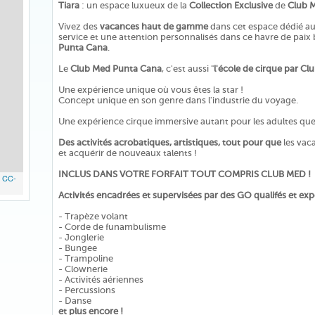
Tiara
: un espace luxueux de la
Collection Exclusive
de
Club 
Vivez des
vacances haut de gamme
dans cet espace dédié au
service et une attention personnalisés dans ce havre de paix 
Punta Cana
.
Le
Club Med Punta Cana
, c'est aussi "
l'école de cirque par C
Une expérience unique où vous êtes la star !
Concept unique en son genre dans l'industrie du voyage.
Une expérience cirque immersive autant pour les adultes que 
Des activités acrobatiques, artistiques, tout pour que
les vaca
et acquérir de nouveaux talents !
INCLUS DANS VOTRE FORFAIT TOUT COMPRIS CLUB MED !
,
CC-
Activités encadrées et supervisées par des GO qualifés et ex
- Trapèze volant
- Corde de funambulisme
- Jonglerie
- Bungee
- Trampoline
- Clownerie
- Activités aériennes
- Percussions
- Danse
et plus encore !