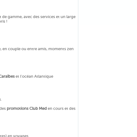
 de gamme, avec des services et un large
is !
ile, en couple ou entre amis, moments zen
Caraïbes
et l'océan Atlantique
s
.
 des
promotions Club Med
en cours et des
ères) en voyages.