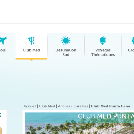
ols
Club Med
Destination
Voyages
Cro
Sud
Thématiques
Accueil
|
Club Med
|
Antilles - Caraïbes
| Club Med Punta Cana
E
CLUB MED PUNT