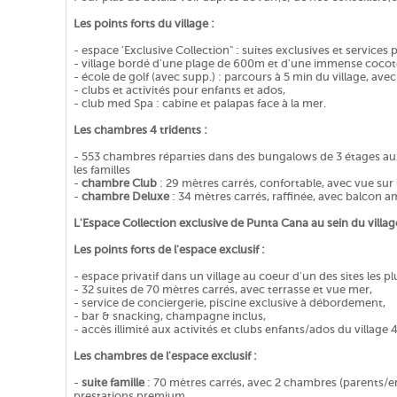
Les points forts du village :
- espace 'Exclusive Collection" : suites exclusives et services 
- village bordé d'une plage de 600m et d'une immense cocot
- école de golf (avec supp.) : parcours à 5 min du village, ave
- clubs et activités pour enfants et ados,
- club med Spa : cabine et palapas face à la mer.
Les chambres 4 tridents :
- 553 chambres réparties dans des bungalows de 3 étages au
les familles
-
chambre Club
: 29 mètres carrés, confortable, avec vue sur l
-
chambre Deluxe
: 34 mètres carrés, raffinée, avec balcon 
L'Espace Collection exclusive de Punta Cana au sein du villag
Les points forts de l'espace exclusif :
- espace privatif dans un village au coeur d'un des sites les plu
- 32 suites de 70 mètres carrés, avec terrasse et vue mer,
- service de conciergerie, piscine exclusive à débordement,
- bar & snacking, champagne inclus,
- accès illimité aux activités et clubs enfants/ados du village 4
Les chambres de l'espace exclusif :
-
suite famille
: 70 mètres carrés, avec 2 chambres (parents/enf
prestations premium.