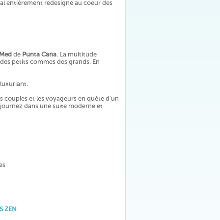
lial entièrement redesigné au coeur des
 Med
de
Punta Cana
. La multitude
r des petits commes des grands. En
luxuriant.
es couples et les voyageurs en quête d'un
Séjournez dans une suite moderne et
.
es
S ZEN