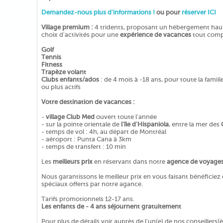
Demandez-nous plus d'informations !
ou pour
réserver ICI
Village premium :
4 tridents, proposant un hébergement haut
choix d'activités pour une
expérience de vacances
tout compr
Golf
Tennis
Fitness
Trapèze volant
Clubs enfants/ados
: de 4 mois à -18 ans, pour toute la fami
ou plus actifs
Votre destination de vacances :
-
village Club Med
ouvert toute l'année
- sur la pointe orientale de
l'île d'Hispaniola
, entre la mer des
- temps de vol : 4h, au départ de Montréal
- aéroport : Punta Cana à 3km
- temps de transfert : 10 min
Les
meilleurs prix
en réservant dans notre
agence de voyage
Nous garantissons le meilleur prix en vous faisant bénéficiez
spéciaux offerts par notre agance.
Tarifs promotionnels 12-17 ans.
Les enfants de - 4 ans séjournent gratuitement
Pour plus de détails voir auprès de l'un(e) de nos conseillers(