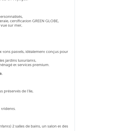
personnalisés,
eraie, certification GREEN GLOBE,
c vue sur mer,
x tons pastels, idéalement conçus pour
es jardins luxuriants,
aménagé et services premium.
e.
s préservés de l'île,
 tridents.
ants) 2 salles de bains, un salon et des